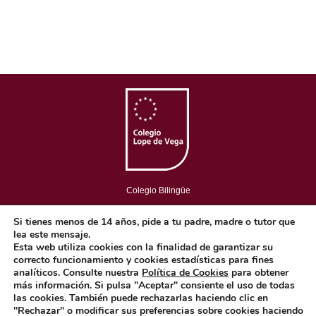
Colegio Bilingüe
Copyright © 2018. Colegio Lope de Vega. Todos los Derechos
Si tienes menos de 14 años, pide a tu padre, madre o tutor que
Reservados.
lea este mensaje.
Aviso Legal
-
Política de privacidad
-
Política de cookies
Esta web utiliza cookies con la finalidad de garantizar su
correcto funcionamiento y cookies estadísticas para fines
analíticos. Consulte nuestra
Política de Cookies
para obtener
más información. Si pulsa "Aceptar" consiente el uso de todas
Concepto diseño y desarrollo web BRAND IN HEAVEN
las cookies. También puede rechazarlas haciendo clic en
"Rechazar" o modificar sus preferencias sobre cookies haciendo