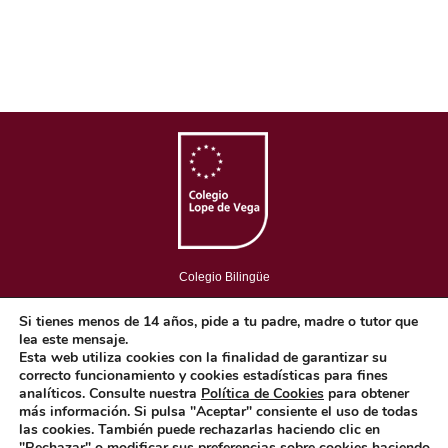
Colegio Bilingüe
Copyright © 2018. Colegio Lope de Vega. Todos los Derechos
Si tienes menos de 14 años, pide a tu padre, madre o tutor que
Reservados.
lea este mensaje.
Aviso Legal
-
Política de privacidad
-
Política de cookies
Esta web utiliza cookies con la finalidad de garantizar su
correcto funcionamiento y cookies estadísticas para fines
analíticos. Consulte nuestra
Política de Cookies
para obtener
más información. Si pulsa "Aceptar" consiente el uso de todas
Concepto diseño y desarrollo web BRAND IN HEAVEN
las cookies. También puede rechazarlas haciendo clic en
"Rechazar" o modificar sus preferencias sobre cookies haciendo