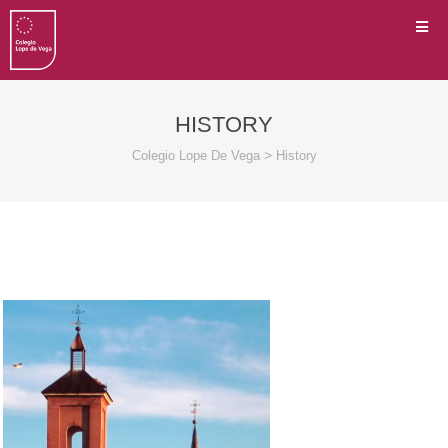
HISTORY
>
Colegio Lope De Vega
History