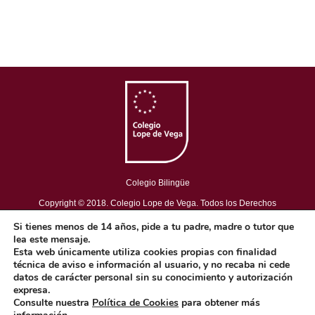
Colegio Bilingüe
Copyright © 2018. Colegio Lope de Vega. Todos los Derechos
Reservados.
Si tienes menos de 14 años, pide a tu padre, madre o tutor que
Aviso Legal
-
Política de privacidad
-
Política de cookies
lea este mensaje.
Esta web únicamente utiliza cookies propias con finalidad
técnica de aviso e información al usuario, y no recaba ni cede
datos de carácter personal sin su conocimiento y autorización
Concepto diseño y desarrollo web BRAND IN HEAVEN
expresa.
Consulte nuestra
Política de Cookies
para obtener más